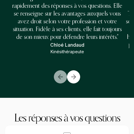
rapidement des réponses à vos questions. Elle
c
se renseigne sur les avantages auxquels vous
To
avez droit selon votre profession et votre
son
situation. Fidèle à ses clients, elle fait toujours
de son mieux pour défendre leurs intérêts."
hu
Chloé Landaud
pa
Kinésithérapeute
Les réponses à vos questions