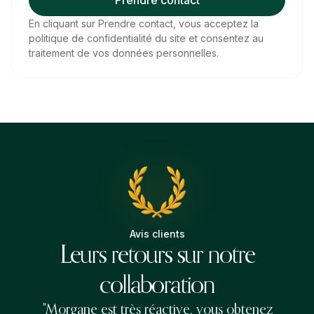
En cliquant sur Prendre contact, vous acceptez la
politique de confidentialité
du site et consentez au
traitement de vos données personnelles.
Avis clients
Leurs retours sur notre
collaboration
"Morgane est très réactive, vous obtenez
"